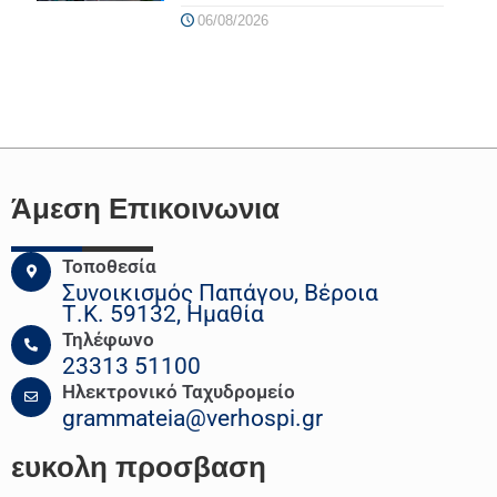
06/08/2026
Άμεση Επικοινωνια
Τοποθεσία
Συνοικισμός Παπάγου, Βέροια
Τ.Κ. 59132, Ημαθία
Τηλέφωνο
23313 51100
Ηλεκτρονικό Ταχυδρομείο
grammateia@verhospi.gr
ευκολη
προσβαση