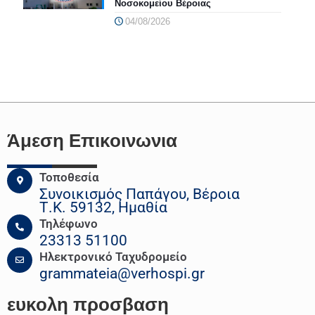
Νοσοκομείου Βέροιας
04/08/2026
Άμεση Επικοινωνια
Τοποθεσία
Συνοικισμός Παπάγου, Βέροια
Τ.Κ. 59132, Ημαθία
Τηλέφωνο
23313 51100
Ηλεκτρονικό Ταχυδρομείο
grammateia@verhospi.gr
ευκολη
προσβαση