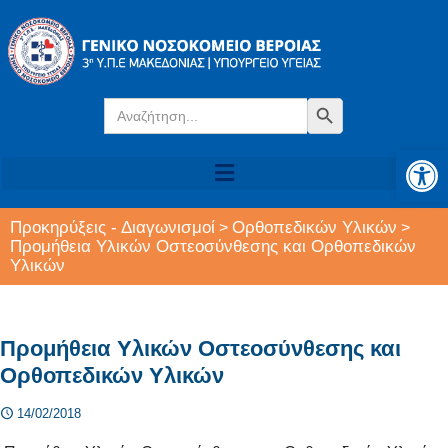
Search
Search Button
for:
Αν
Προκηρύξεις - Διαγωνισμοί
Ορθοπεδικών Υλικών
>
>
Προμήθεια Υλικών Οστεοσύνθεσης και Ορθοπεδικών
Υλικών
Προμήθεια Υλικών Οστεοσύνθεσης και
Ορθοπεδικών Υλικών
14/02/2018