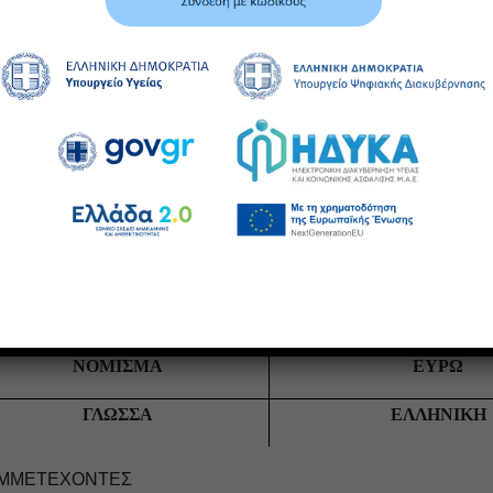
ΟΚΤΩ ΜΗΝΕΣ ΚΑΙ
ΔΙΑΡΚΕΙΑ ΤΗΣ ΣΥΜΒΑΣΗΣ
ΕΞΑΝΤΛΗΣΕΩΣ ΤΩΝ Α
ΕΝΤΟΣ 15 ΕΡΓΑΣΙΜΩ
ΧΡΟΝΟΣ ΠΑΡΑΔΟΣΗΣ
ΑΠΟ ΤΗΝ ΗΜΕΡΟΜΗΝ
ΤΗΣ ΠΑΡΑΓΓΕΛ
Οι παραδόσεις θα γίνονται
μέριμνα και δαπάνη του πρ
αποθήκες της Μονάδας Βέρ
Μονάδας Νάουσα
ΝΟΜΙΣΜΑ
ΕΥΡΩ
ΓΛΩΣΣΑ
ΕΛΛΗΝΙΚΗ
ΜΜΕΤΕΧΟΝΤΕΣ