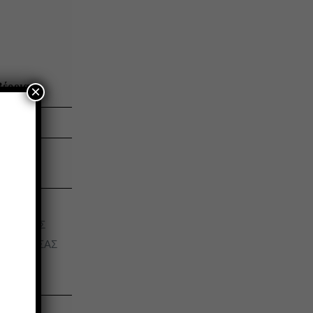
Βέροια
×
01
.Α.
ΓΙΑ ΤΙΣ
3%
& ΝΑΟΥΣΑΣ