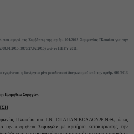
 που αφορά τις Συμβάσεις της αριθμ. 001/2013 Συμφωνίας Πλαισίου για την
2/08.01.2015, 3870/27.02.2015) από το ΠΠΥΥ 2011.
α εγκρίνεται η διενέργεια μίνι μειοδοτικού διαγωνισμού από την αριθμ. 001/2013
την Προμήθεια Συριγγών.
ΗΣΗ
 Συμφωνίας Πλαισίου του Γ.Ν. Γ.ΠΑΠΑΝΙΚΟΛΑΟΥ-Ψ.Ν.Θ., όπως
για την προμήθεια
Συριγγών
με
κριτήριο κατακύρωσης την
ρι εξαντλήσεως των αναφερόμενων ποσοτήτων στον παρακάτω