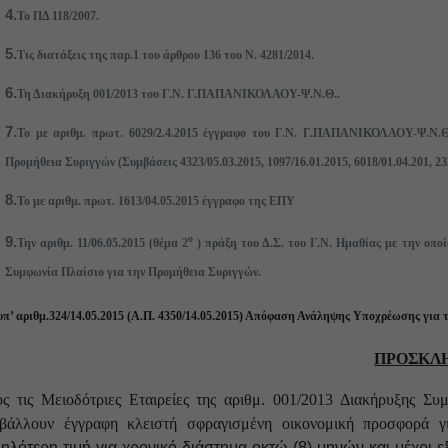
4.
To ΠΔ 118/2007.
5.
Τις διατάξεις της παρ.1 του άρθρου 136 του Ν. 4281/2014.
6.
Τη Διακήρυξη 001/2013 του Γ.Ν. Γ.ΠΑΠΑΝΙΚΟΛΑΟΥ-Ψ.Ν.Θ..
7.
Το με αριθμ. πρωτ. 6029/2.4.2015 έγγραφο του Γ.Ν. Γ.ΠΑΠΑΝΙΚΟΛΑΟΥ-Ψ.Ν.Θ.
Προμήθεια Συριγγών (Συμβάσεις 4323/05.03.2015, 1097/16.01.2015, 6018/01.04.201, 23
8.
Το με αριθμ. πρωτ. 1613/04.05.2015 έγγραφο της ΕΠΥ
9.
ο
Την αριθμ. 11/06.05.2015 (θέμα 2
) πράξη του Δ.Σ. του Γ.Ν. Ημαθίας με την οποί
Συμφωνία Πλαίσιο για την Προμήθεια Συριγγών.
υπ’ αριθμ.324/14.05.2015 (Α.Π. 4350/14.05.2015) Απόφαση Ανάληψης Υποχρέωσης για 
ΠΡΟΣΚΛ
ς τις Μειοδότριες Εταιρείες της αριθμ. 001/2013 Διακήρυξης
βάλλουν έγγραφη κλειστή σφραγισμένη οικονομική προσφορά 
ηλότερη τιμή για χρονικό διάστημα οκτώ (8) μηνών και μέχ