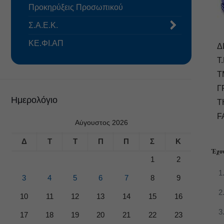
Προκηρύξεις Προσωπικού
Σ.Α.Ε.Κ.
ΚΕ.ΦΙ.ΑΠ
Δ
Τ.
Τ
Γ
Ημερολόγιο
Τ
F
Αύγουστος 2026
Δ
Τ
Τ
Π
Π
Σ
Κ
Έχον
1
2
3
4
5
6
7
8
9
10
11
12
13
14
15
16
17
18
19
20
21
22
23