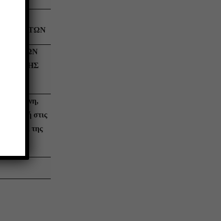
 ΜΕΧΡΙ
ΠΟΘΕΜΑΤΩΝ
Ν ΗΜΕΡΩΝ
ΙΑ ΛΗΨΗΣ
ΙΑΣ
 με ευθύνη,
ομηθευτή στις
οιας και της
ς.