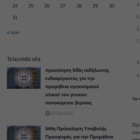
24
25
26
27
28
29
30
31
« Ιούλ
Τελευταία νέα
προσκληση 545η εκδήλωσης
ενδιαφέροντος για την
προμήθεια υγειονομικού
υλικού του γενικου
Την 
νοσοκομειου βεροιας
07/08/2026
Προ
544η Πρόσκληση Υποβολής
υπο
Προσφοράς για την Προμήθεια
χαμ