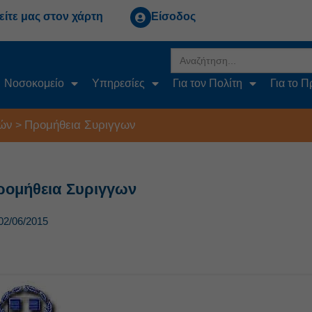
είτε μας στον χάρτη
Είσοδος
Search
for:
Νοσοκομείο
Υπηρεσίες
Για τον Πολίτη
Για το 
ών
Προμήθεια Συριγγων
>
ρομήθεια Συριγγων
02/06/2015