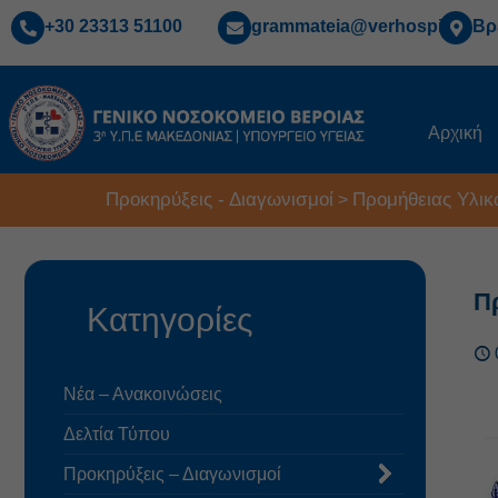
+30 23313 51100
grammateia@verhospi.gr
Βρ
Αρχική
Προκηρύξεις - Διαγωνισμοί
Προμήθειας Υλικ
>
Π
Κατηγορίες
Νέα – Ανακοινώσεις
Δελτία Τύπου
Προκηρύξεις – Διαγωνισμοί