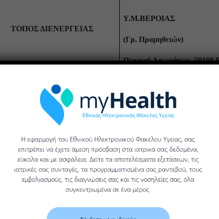
Υ.Μ.ΒΕΡΟΙΑΣ
ΤΟΠΟΣ ΔΙΕΝΕΡΓΕΙΑΣ
(Γρ. Προμηθειών)
Περιοχή Ασωμάτων, 59100,
ΠΕΡΙΓΡΑΦΗ ΕΙΔΩΝ
Σύριγγες
ΚΩΔΙΚΟΣ ΑΡΙΘΜΟΥ ΕΞΟΔΟΥ
02191131311311
(ΚΑΕ)
€
) ΧΩΡΙΣ Φ.Π
€ ΜΕ ΦΠΑ 23% &1
ΝΔΕΙΚΤΙΚΟΣ ΕΚΤΙΜΩΜΕΝΟΣ
ΜΟΝΑΔΕΣ ΒΕΡΟΙΑΣ 
ΠΡΟΫΠΟΛΟΓΙΣΜΟΣ
ΜΟΝΑΔΑ ΜΕΤΡΗΣΗΣ
Τεμάχιο