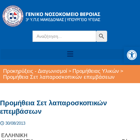
Search
Search Button
for:
Αν
Προκηρύξεις - Διαγωνισμοί
Προμήθειας Υλικών
>
>
Προμήθεια Σετ λαπαροσκοπικών επεμβάσεων
Προμήθεια Σετ λαπαροσκοπικών
επεμβάσεων
30/08/2013
ΕΛΛΗΝΙΚΗ