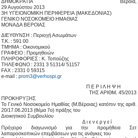
ΔΗΜΟΚΡΑΤΙΑ Βέροια,
29 Αυγούστου 2013
3Η ΥΓΕΙΟΝΟΜΙΚΗ ΠΕΡΙΦΕΡΕΙΑ (ΜΑΚΕΔΟΝΙΑΣ)
ΓΕΝΙΚΟ ΝΟΣΟΚΟΜΕΙΟ ΗΜΑΘΙΑΣ
ΜΟΝΑΔΑ ΒΕΡΟΙΑΣ
ΔΙΕΥΘΥΝΣΗ : Περιοχή Ασωμάτων
Τ.Κ. : 591 00
ΤΜΗΜΑ : Οικονομικού
ΓΡΑΦΕΙΟ : Προμηθειών
ΠΛΗΡΟΦΟΡΙΕΣ : Κ. Τοπούζης
ΤΗΛΕΦΩΝΟ : 2331 3 51314/ 51157
FAX : 2331 0 59315
e-mail :
prom3@verhospi.gr
Π Ε Ρ Ι Λ Η Ψ Η
ΤΗΣ ΑΡΙΘΜ. 45/2013
ΠΡΟΚΗΡΥΞΗΣ
Το Γενικό Νοσοκομείο Ημαθίας (Μ.Βέροιας) κατόπιν της αριθ.
20/17.06.2013 (θέμα 7ο) πράξης του
Διοικητικού Συμβουλίου
Δ ι ε ν ε ρ γ ε ί
Πρόχειρο διαγωνισμό για την προμήθεια Σετ
λαπαροσκοπικών επεμβάσεων για τις ανάγκες του