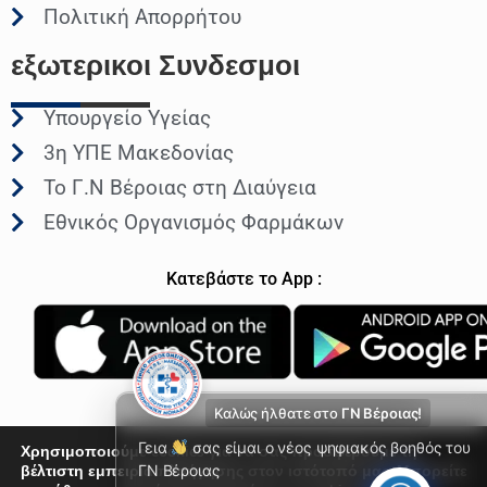
Πολιτική Απορρήτου
εξωτερικοι
Συνδεσμοι
Υπουργείο Υγείας
3η ΥΠΕ Μακεδονίας
Το Γ.Ν Βέροιας στη Διαύγεια
Εθνικός Οργανισμός Φαρμάκων
Κατεβάστε το App :
Καλώς ήλθατε στο
ΓΝ Βέροιας!
Γεια
σας είμαι ο νέος ψηφιακός βοηθός του
Χρησιμοποιούμε cookies για να σας προσφέρουμε τη
βέλτιστη εμπειρία πλοήγησης στον ιστότοπό μας. Μπορείτε
ΓΝ Βέροιας