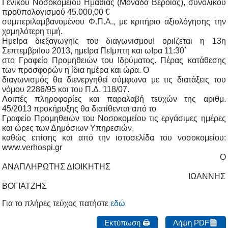
Γενικού Νοσοκομείου Ημαθίας (Μονάδα Βέροιας), συνολικού
προϋπολογισμού 45.000,00 €
συμπεριλαμβανομένου Φ.Π.Α., με κριτήριο αξιολόγησης την
χαμηλότερη τιμή.
ΗμεIρα διεξαγωγηIς του διαγωνισμουI οριIζεται η 13η
ΣεπτεμβριIου 2013, ημεIρα ΠεIμπτη και ωIρα 11:30΄
στο Γραφείο Προμηθειών του Ιδρύματος. Πέρας κατάθεσης
των προσφορών η ίδια ημέρα και ώρα. Ο
διαγωνισμός θα διενεργηθεί σύμφωνα με τις διατάξεις του
νόμου 2286/95 και του Π.Δ. 118/07.
Λοιπές πληροφορίες και παραλαβή τευχών της αριθμ.
45/2013 προκήρυξης θα διατίθενται από το
Γραφείο Προμηθειών του Νοσοκομείου τις εργάσιμες ημέρες
και ώρες των Δημόσιων Υπηρεσιών,
καθώς επίσης και από την ιστοσελίδα του νοσοκομείου:
www.verhospi.gr
Ο
ΑΝΑΠΛΗΡΩΤΗΣ ΔΙΟΙΚΗΤΗΣ
ΙΩΑΝΝΗΣ
ΒΟΓΙΑΤΖΗΣ
Για το πλήρες τεύχος πατήστε
εδώ
Εκτύπωση 🖨
Λήψη PDF