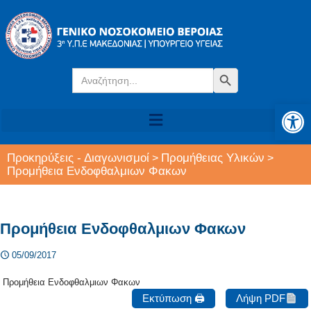
Search
Search Button
for:
Αν
Προκηρύξεις - Διαγωνισμοί
Προμήθειας Υλικών
>
>
Προμήθεια Ενδοφθαλμιων Φακων
Προμήθεια Ενδοφθαλμιων Φακων
05/09/2017
Προμήθεια Ενδοφθαλμιων Φακων
Εκτύπωση 🖨
Λήψη PDF