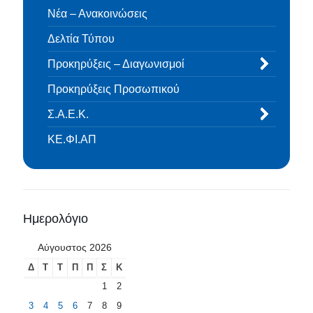
Νέα – Ανακοινώσεις
Δελτία Τύπου
Προκηρύξεις – Διαγωνισμοί
Προκηρύξεις Προσωπικού
Σ.Α.Ε.Κ.
ΚΕ.ΦΙ.ΑΠ
Ημερολόγιο
Αύγουστος 2026
Δ
Τ
Τ
Π
Π
Σ
Κ
1
2
3
4
5
6
7
8
9