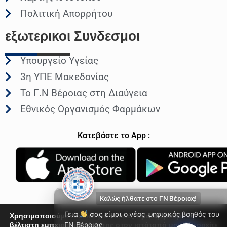
Πολιτική Απορρήτου
εξωτερικοι
Συνδεσμοι
Υπουργείο Υγείας
3η ΥΠΕ Μακεδονίας
Το Γ.Ν Βέροιας στη Διαύγεια
Εθνικός Οργανισμός Φαρμάκων
Κατεβάστε το App :
Καλώς ήλθατε στο
ΓΝ Βέροιας!
Γεια
σας είμαι ο νέος ψηφιακός βοηθός του
Χρησιμοποιούμε cookies για να σας προσφέρουμε τη
βέλτιστη εμπειρία πλοήγησης στον ιστότοπό μας. Μπορείτε
ΓΝ Βέροιας