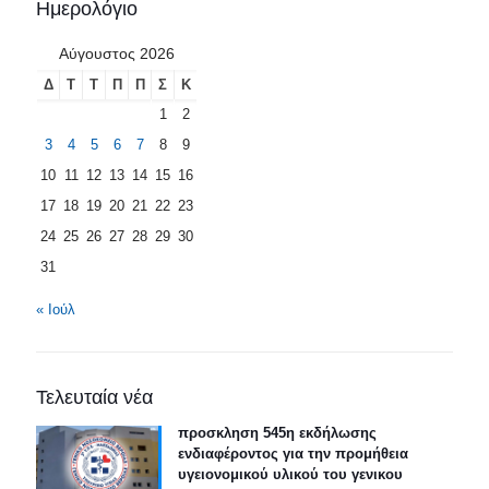
Ημερολόγιο
Αύγουστος 2026
Δ
Τ
Τ
Π
Π
Σ
Κ
1
2
3
4
5
6
7
8
9
10
11
12
13
14
15
16
17
18
19
20
21
22
23
24
25
26
27
28
29
30
31
« Ιούλ
Τελευταία νέα
προσκληση 545η εκδήλωσης
ενδιαφέροντος για την προμήθεια
υγειονομικού υλικού του γενικου