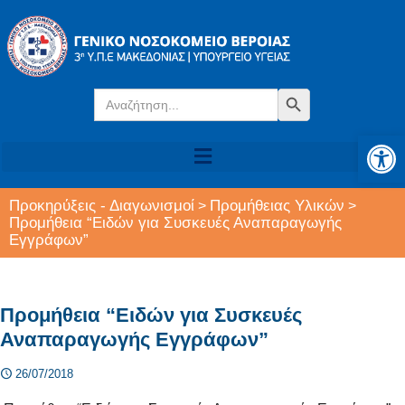
Search
Search Button
for:
Αν
Προκηρύξεις - Διαγωνισμοί
Προμήθειας Υλικών
>
>
Προμήθεια “Ειδών για Συσκευές Αναπαραγωγής
Εγγράφων”
Προμήθεια “Ειδών για Συσκευές
Αναπαραγωγής Εγγράφων”
26/07/2018