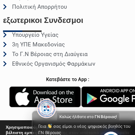
Πολιτική Απορρήτου
εξωτερικοι
Συνδεσμοι
Υπουργείο Υγείας
3η ΥΠΕ Μακεδονίας
Το Γ.Ν Βέροιας στη Διαύγεια
Εθνικός Οργανισμός Φαρμάκων
Κατεβάστε το App :
Καλώς ήλθατε στο
ΓΝ Βέροιας!
Γεια
σας είμαι ο νέος ψηφιακός βοηθός του
Χρησιμοποιούμε cookies για να σας προσφέρουμε τη
βέλτιστη εμπειρία πλοήγησης στον ιστότοπό μας. Μπορείτε
ΓΝ Βέροιας