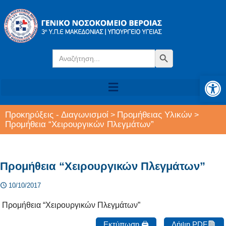
Search
Search Button
for:
Αν
Προκηρύξεις - Διαγωνισμοί
Προμήθειας Υλικών
>
>
Προμήθεια “Χειρουργικών Πλεγμάτων”
Προμήθεια “Χειρουργικών Πλεγμάτων”
10/10/2017
Προμήθεια “Χειρουργικών Πλεγμάτων”
Εκτύπωση 🖨
Λήψη PDF