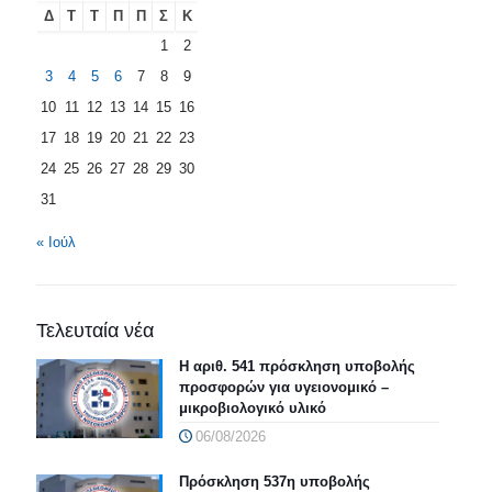
Δ
Τ
Τ
Π
Π
Σ
Κ
1
2
3
4
5
6
7
8
9
10
11
12
13
14
15
16
17
18
19
20
21
22
23
24
25
26
27
28
29
30
31
« Ιούλ
Τελευταία νέα
Η αριθ. 541 πρόσκληση υποβολής
προσφορών για υγειονομικό –
μικροβιολογικό υλικό
06/08/2026
Πρόσκληση 537η υποβολής