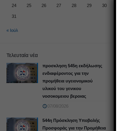
24
25
26
27
28
29
30
31
« Ιούλ
Τελευταία νέα
προσκληση 545η εκδήλωσης
ενδιαφέροντος για την
προμήθεια υγειονομικού
υλικού του γενικου
νοσοκομειου βεροιας
07/08/2026
544η Πρόσκληση Υποβολής
Προσφοράς για την Προμήθεια