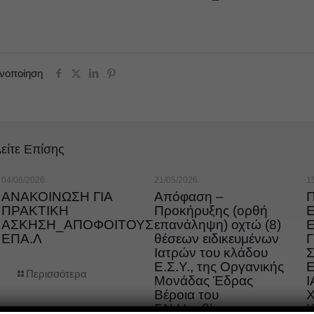
ινοποίηση
είτε Επίσης
04/08/2026
21/05/2026
1
ΑΝΑΚΟΙΝΩΣΗ ΓΙΑ
Απόφαση –
ΠΡΑΚΤΙΚΗ
Προκήρυξης (ορθή
ΑΣΚΗΣΗ_ΑΠΟΦΟΙΤΟΥΣ
επανάληψη) οχτώ (8)
ΕΠΑ.Λ
θέσεων ειδικευμένων
Ιατρών του κλάδου
Ε.Σ.Υ., της Οργανικής
Ε
Περισσότερα
Μονάδας Έδρας
Ι
Βέροια του
Γ.Ν.Ημαθίας