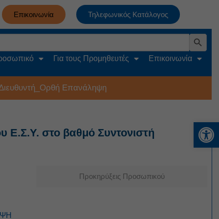
Επικοινωνία
Τηλεφωνικός Κατάλογος
Search Button
Προσωπικό
Για τους Προμηθευτές
Επικοινωνία
 Διευθυντή_Ορθή Επανάληψη
Αν
Ε.Σ.Υ. στο βαθμό Συντονιστή
Προκηρύξεις Προσωπικού
ΗΨΗ