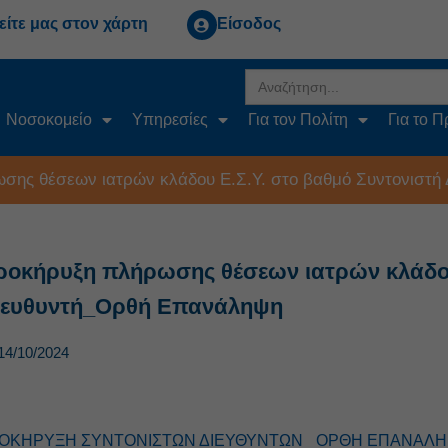
είτε μας στον χάρτη
Είσοδος
Search
for:
Νοσοκομείο
Υπηρεσίες
Για τον Πολίτη
Για το 
σης θέσεων ιατρών κλάδου Ε.Σ.Υ. στο βαθμό Συντονιστή
ροκήρυξη πλήρωσης θέσεων ιατρών κλάδου 
ιευθυντή_Ορθή Επανάληψη
14/10/2024
ΟΚΗΡΥΞΗ ΣΥΝΤΟΝΙΣΤΩΝ ΔΙΕΥΘΥΝΤΩΝ_ ΟΡΘΗ ΕΠΑΝΑΛ