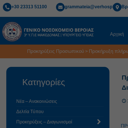
+30 23313 51100
grammateia@verhospi.gr
Βρ
Αρχική
Προκηρύξεις Προσωπικού
Προκήρυξη πλήρω
>
Π
Κατηγορίες
Δ
Νέα – Ανακοινώσεις
Δελτία Τύπου
Προκηρύξεις – Διαγωνισμοί
ΠΡ