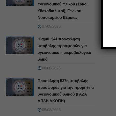
Υγειονομικού Υλικού (Σάκοι
Υδατοδιαλυτοί), Γενικού
Νοσοκομείου Βέροιας
07/08/2026
Η αριθ. 541 πρόσκληση
υποβολής προσφορών για
υγειονομικό – μικροβιολογικό
υλικό
06/08/2026
Πρόσκληση 537η υποβολής
προσφοράς για την προμήθεια
υγειονομικού υλικού (ΓΑΖΑ
ΑΠΛΗ ΑΚΟΠΗ)
06/08/2026