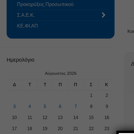
Προκηρύξεις Προσωπικού
Σ.Α.Ε.Κ.
ΚΕ.ΦΙ.ΑΠ
Κο
Ημερολόγιο
Δ
Αύγουστος 2026
Δ
Τ
Τ
Π
Π
Σ
Κ
1
2
3
4
5
6
7
8
9
10
11
12
13
14
15
16
17
18
19
20
21
22
23