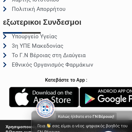
Πολιτική Απορρήτου
εξωτερικοι
Συνδεσμοι
Υπουργείο Υγείας
3η ΥΠΕ Μακεδονίας
Το Γ.Ν Βέροιας στη Διαύγεια
Εθνικός Οργανισμός Φαρμάκων
Κατεβάστε το App :
Καλώς ήλθατε στο
ΓΝ Βέροιας!
Γεια
σας είμαι ο νέος ψηφιακός βοηθός του
Χρησιμοποιούμε cookies για να σας προσφέρουμε τη
ΓΝ Βέροιας