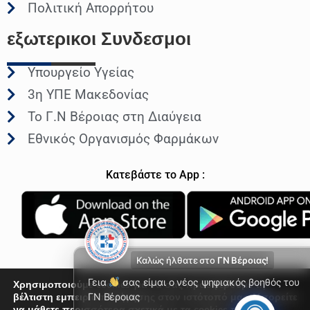
Πολιτική Απορρήτου
εξωτερικοι
Συνδεσμοι
Υπουργείο Υγείας
3η ΥΠΕ Μακεδονίας
Το Γ.Ν Βέροιας στη Διαύγεια
Εθνικός Οργανισμός Φαρμάκων
Κατεβάστε το App :
Καλώς ήλθατε στο
ΓΝ Βέροιας!
Γεια
σας είμαι ο νέος ψηφιακός βοηθός του
Χρησιμοποιούμε cookies για να σας προσφέρουμε τη
βέλτιστη εμπειρία πλοήγησης στον ιστότοπό μας. Μπορείτε
ΓΝ Βέροιας
να μάθετε περισσότερα σχετικά με τα cookies που