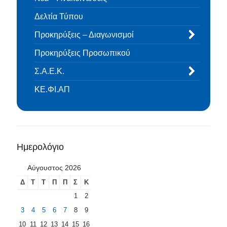
Δελτία Τύπου
Προκηρύξεις – Διαγωνισμοί
Προκηρύξεις Προσωπικού
Σ.Α.Ε.Κ.
ΚΕ.ΦΙ.ΑΠ
Ημερολόγιο
Αύγουστος 2026
Δ
Τ
Τ
Π
Π
Σ
Κ
1
2
3
4
5
6
7
8
9
10
11
12
13
14
15
16