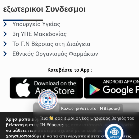
εξωτερικοι
Συνδεσμοι
Υπουργείο Υγείας
3η ΥΠΕ Μακεδονίας
Το Γ.Ν Βέροιας στη Διαύγεια
Εθνικός Οργανισμός Φαρμάκων
Κατεβάστε το App :
Καλώς ήλθατε στο
ΓΝ Βέροιας!
Γεια
σας είμαι ο νέος ψηφιακός βοηθός του
Χρησιμοποιούμε cookies για να σας προσφέρουμε τη
βέλτιστη εμπειρία πλοήγησης στον ιστότοπό μας. Μπορείτε
ΓΝ Βέροιας
να μάθετε περισσότερα σχετικά με τα cookies που
© Γενικό Νοσοκομείο Βέροιας 2026
χρησιμοποιούμε ή να τα απενεργοποιήσετε στις
Ρυθμίσεις
.