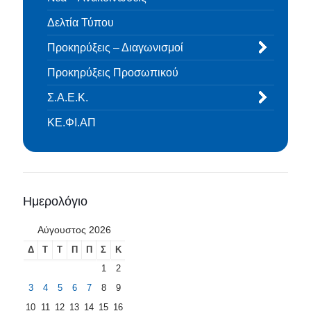
Δελτία Τύπου
Προκηρύξεις – Διαγωνισμοί
Προκηρύξεις Προσωπικού
Σ.Α.Ε.Κ.
ΚΕ.ΦΙ.ΑΠ
Ημερολόγιο
Αύγουστος 2026
Δ
Τ
Τ
Π
Π
Σ
Κ
1
2
3
4
5
6
7
8
9
10
11
12
13
14
15
16