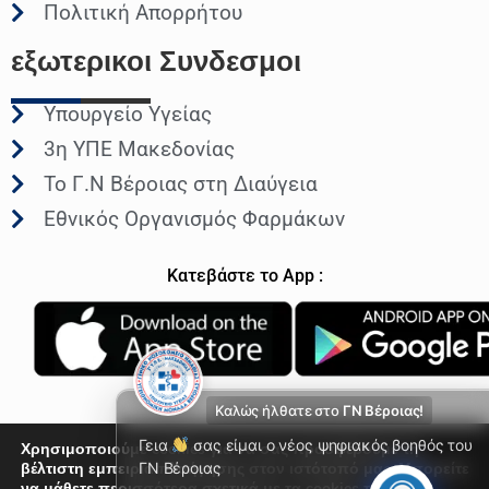
Πολιτική Απορρήτου
εξωτερικοι
Συνδεσμοι
Υπουργείο Υγείας
3η ΥΠΕ Μακεδονίας
Το Γ.Ν Βέροιας στη Διαύγεια
Εθνικός Οργανισμός Φαρμάκων
Κατεβάστε το App :
Καλώς ήλθατε στο
ΓΝ Βέροιας!
Γεια
σας είμαι ο νέος ψηφιακός βοηθός του
Χρησιμοποιούμε cookies για να σας προσφέρουμε τη
βέλτιστη εμπειρία πλοήγησης στον ιστότοπό μας. Μπορείτε
ΓΝ Βέροιας
να μάθετε περισσότερα σχετικά με τα cookies που