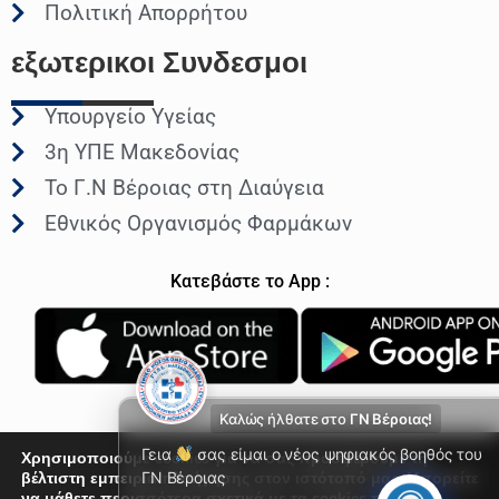
Πολιτική Απορρήτου
εξωτερικοι
Συνδεσμοι
Υπουργείο Υγείας
3η ΥΠΕ Μακεδονίας
Το Γ.Ν Βέροιας στη Διαύγεια
Εθνικός Οργανισμός Φαρμάκων
Κατεβάστε το App :
Καλώς ήλθατε στο
ΓΝ Βέροιας!
Γεια
σας είμαι ο νέος ψηφιακός βοηθός του
Χρησιμοποιούμε cookies για να σας προσφέρουμε τη
βέλτιστη εμπειρία πλοήγησης στον ιστότοπό μας. Μπορείτε
ΓΝ Βέροιας
να μάθετε περισσότερα σχετικά με τα cookies που