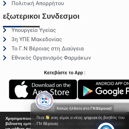
Πολιτική Απορρήτου
εξωτερικοι
Συνδεσμοι
Υπουργείο Υγείας
3η ΥΠΕ Μακεδονίας
Το Γ.Ν Βέροιας στη Διαύγεια
Εθνικός Οργανισμός Φαρμάκων
Κατεβάστε το App :
Καλώς ήλθατε στο
ΓΝ Βέροιας!
Γεια
σας είμαι ο νέος ψηφιακός βοηθός του
Χρησιμοποιούμε cookies για να σας προσφέρουμε τη
βέλτιστη εμπειρία πλοήγησης στον ιστότοπό μας. Μπορείτε
ΓΝ Βέροιας
να μάθετε περισσότερα σχετικά με τα cookies που