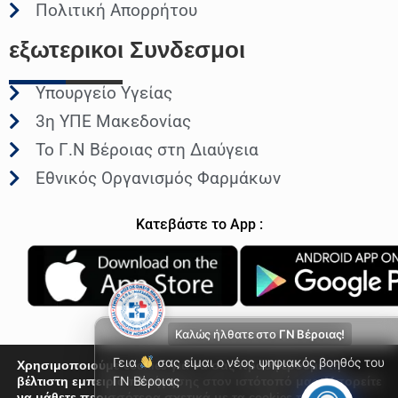
Πολιτική Απορρήτου
εξωτερικοι
Συνδεσμοι
Υπουργείο Υγείας
3η ΥΠΕ Μακεδονίας
Το Γ.Ν Βέροιας στη Διαύγεια
Εθνικός Οργανισμός Φαρμάκων
Κατεβάστε το App :
Καλώς ήλθατε στο
ΓΝ Βέροιας!
Γεια
σας είμαι ο νέος ψηφιακός βοηθός του
Χρησιμοποιούμε cookies για να σας προσφέρουμε τη
βέλτιστη εμπειρία πλοήγησης στον ιστότοπό μας. Μπορείτε
ΓΝ Βέροιας
να μάθετε περισσότερα σχετικά με τα cookies που