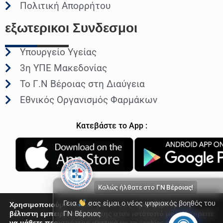
Πολιτική Απορρήτου
εξωτερικοι
Συνδεσμοι
Υπουργείο Υγείας
3η ΥΠΕ Μακεδονίας
Το Γ.Ν Βέροιας στη Διαύγεια
Εθνικός Οργανισμός Φαρμάκων
Κατεβάστε το App :
Καλώς ήλθατε στο
ΓΝ Βέροιας!
Γεια
σας είμαι ο νέος ψηφιακός βοηθός του
Χρησιμοποιούμε cookies για να σας προσφέρουμε τη
βέλτιστη εμπειρία πλοήγησης στον ιστότοπό μας. Μπορείτε
ΓΝ Βέροιας
να μάθετε περισσότερα σχετικά με τα cookies που