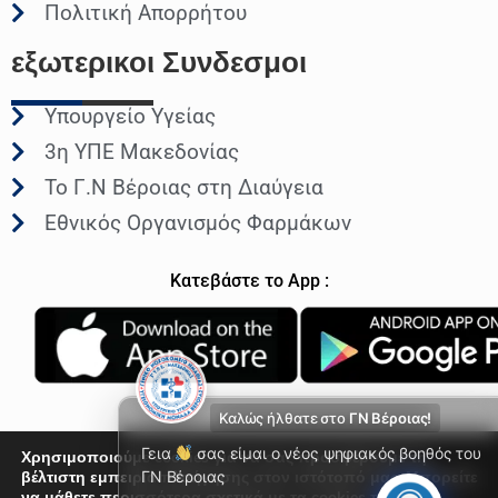
Πολιτική Απορρήτου
εξωτερικοι
Συνδεσμοι
Υπουργείο Υγείας
3η ΥΠΕ Μακεδονίας
Το Γ.Ν Βέροιας στη Διαύγεια
Εθνικός Οργανισμός Φαρμάκων
Κατεβάστε το App :
Καλώς ήλθατε στο
ΓΝ Βέροιας!
Γεια
σας είμαι ο νέος ψηφιακός βοηθός του
Χρησιμοποιούμε cookies για να σας προσφέρουμε τη
βέλτιστη εμπειρία πλοήγησης στον ιστότοπό μας. Μπορείτε
ΓΝ Βέροιας
να μάθετε περισσότερα σχετικά με τα cookies που