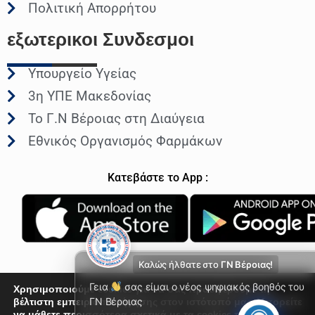
Πολιτική Απορρήτου
εξωτερικοι
Συνδεσμοι
Υπουργείο Υγείας
3η ΥΠΕ Μακεδονίας
Το Γ.Ν Βέροιας στη Διαύγεια
Εθνικός Οργανισμός Φαρμάκων
Κατεβάστε το App :
Καλώς ήλθατε στο
ΓΝ Βέροιας!
Γεια
σας είμαι ο νέος ψηφιακός βοηθός του
Χρησιμοποιούμε cookies για να σας προσφέρουμε τη
βέλτιστη εμπειρία πλοήγησης στον ιστότοπό μας. Μπορείτε
ΓΝ Βέροιας
να μάθετε περισσότερα σχετικά με τα cookies που