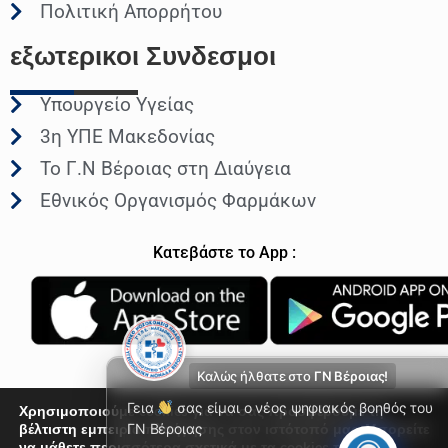
Πολιτική Απορρήτου
εξωτερικοι
Συνδεσμοι
Υπουργείο Υγείας
3η ΥΠΕ Μακεδονίας
Το Γ.Ν Βέροιας στη Διαύγεια
Εθνικός Οργανισμός Φαρμάκων
Κατεβάστε το App :
Καλώς ήλθατε στο
ΓΝ Βέροιας!
Γεια
σας είμαι ο νέος ψηφιακός βοηθός του
Χρησιμοποιούμε cookies για να σας προσφέρουμε τη
βέλτιστη εμπειρία πλοήγησης στον ιστότοπό μας. Μπορείτε
ΓΝ Βέροιας
να μάθετε περισσότερα σχετικά με τα cookies που