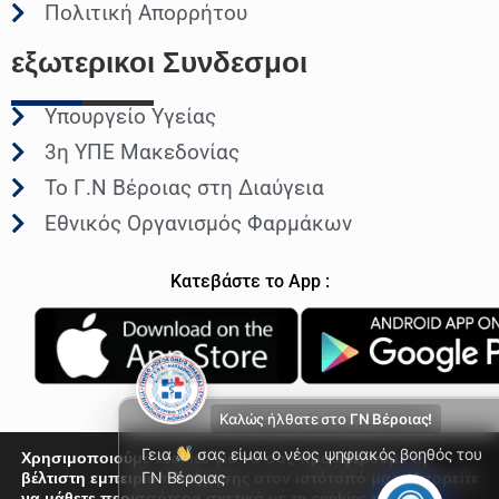
Πολιτική Απορρήτου
εξωτερικοι
Συνδεσμοι
Υπουργείο Υγείας
3η ΥΠΕ Μακεδονίας
Το Γ.Ν Βέροιας στη Διαύγεια
Εθνικός Οργανισμός Φαρμάκων
Κατεβάστε το App :
Καλώς ήλθατε στο
ΓΝ Βέροιας!
Γεια
σας είμαι ο νέος ψηφιακός βοηθός του
Χρησιμοποιούμε cookies για να σας προσφέρουμε τη
βέλτιστη εμπειρία πλοήγησης στον ιστότοπό μας. Μπορείτε
ΓΝ Βέροιας
να μάθετε περισσότερα σχετικά με τα cookies που