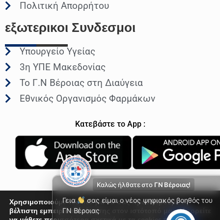
Πολιτική Απορρήτου
εξωτερικοι
Συνδεσμοι
Υπουργείο Υγείας
3η ΥΠΕ Μακεδονίας
Το Γ.Ν Βέροιας στη Διαύγεια
Εθνικός Οργανισμός Φαρμάκων
Κατεβάστε το App :
Καλώς ήλθατε στο
ΓΝ Βέροιας!
Γεια
σας είμαι ο νέος ψηφιακός βοηθός του
Χρησιμοποιούμε cookies για να σας προσφέρουμε τη
βέλτιστη εμπειρία πλοήγησης στον ιστότοπό μας. Μπορείτε
ΓΝ Βέροιας
να μάθετε περισσότερα σχετικά με τα cookies που