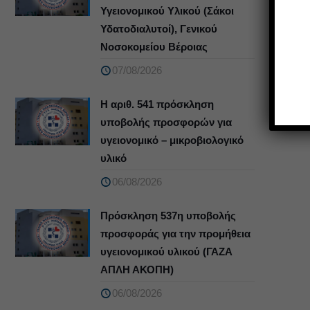
Υγειονομικού Υλικού (Σάκοι
Υδατοδιαλυτοί), Γενικού
Νοσοκομείου Βέροιας
07/08/2026
Η αριθ. 541 πρόσκληση
υποβολής προσφορών για
υγειονομικό – μικροβιολογικό
υλικό
06/08/2026
Πρόσκληση 537η υποβολής
προσφοράς για την προμήθεια
υγειονομικού υλικού (ΓΑΖΑ
ΑΠΛΗ ΑΚΟΠΗ)
06/08/2026