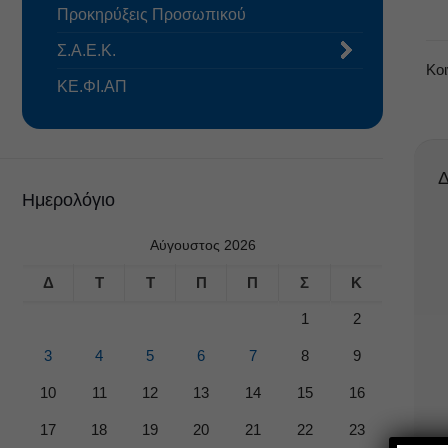
Προκηρύξεις Προσωπικού
Σ.Α.Ε.Κ.
Κο
ΚΕ.ΦΙ.ΑΠ
Δ
Ημερολόγιο
Αύγουστος 2026
Δ
Τ
Τ
Π
Π
Σ
Κ
1
2
3
4
5
6
7
8
9
10
11
12
13
14
15
16
17
18
19
20
21
22
23