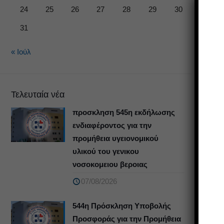
24
25
26
27
28
29
30
31
« Ιούλ
Τελευταία νέα
προσκληση 545η εκδήλωσης
ενδιαφέροντος για την
προμήθεια υγειονομικού
υλικού του γενικου
νοσοκομειου βεροιας
07/08/2026
544η Πρόσκληση Υποβολής
Προσφοράς για την Προμήθεια