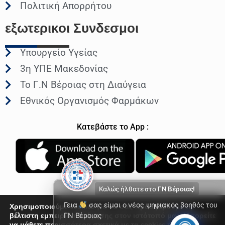
Πολιτική Απορρήτου
εξωτερικοι
Συνδεσμοι
Υπουργείο Υγείας
3η ΥΠΕ Μακεδονίας
Το Γ.Ν Βέροιας στη Διαύγεια
Εθνικός Οργανισμός Φαρμάκων
Κατεβάστε το App :
Καλώς ήλθατε στο
ΓΝ Βέροιας!
Γεια
σας είμαι ο νέος ψηφιακός βοηθός του
Χρησιμοποιούμε cookies για να σας προσφέρουμε τη
βέλτιστη εμπειρία πλοήγησης στον ιστότοπό μας. Μπορείτε
ΓΝ Βέροιας
να μάθετε περισσότερα σχετικά με τα cookies που