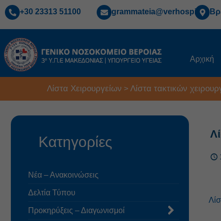
+30 23313 51100
grammateia@verhospi.gr
Βρ
Αρχική
Λίστα Χειρουργείων
Λίστα τακτικών χειρουρ
>
Λ
Κατηγορίες
Νέα – Ανακοινώσεις
Δελτία Τύπου
Λίσ
Προκηρύξεις – Διαγωνισμοί