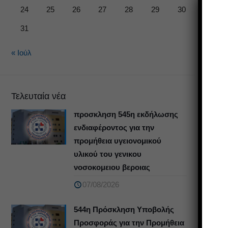
24
25
26
27
28
29
30
31
« Ιούλ
Τελευταία νέα
προσκληση 545η εκδήλωσης
ενδιαφέροντος για την
προμήθεια υγειονομικού
υλικού του γενικου
νοσοκομειου βεροιας
07/08/2026
544η Πρόσκληση Υποβολής
Προσφοράς για την Προμήθεια