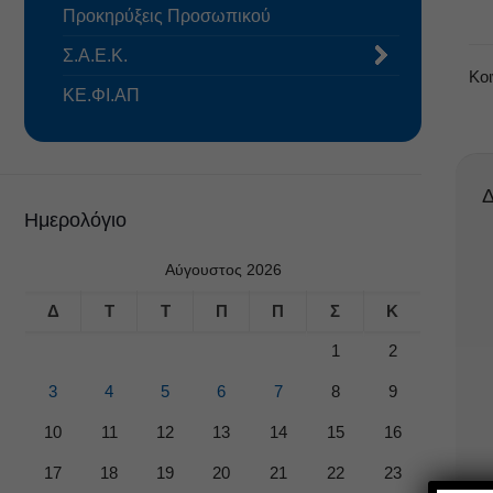
Προκηρύξεις Προσωπικού
Σ.Α.Ε.Κ.
Κο
ΚΕ.ΦΙ.ΑΠ
Δ
Ημερολόγιο
Αύγουστος 2026
Δ
Τ
Τ
Π
Π
Σ
Κ
1
2
3
4
5
6
7
8
9
10
11
12
13
14
15
16
17
18
19
20
21
22
23