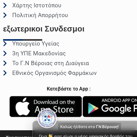
Χάρτης Ιστοτόπου
Πολιτική Απορρήτου
εξωτερικοι
Συνδεσμοι
Υπουργείο Υγείας
3η ΥΠΕ Μακεδονίας
Το Γ.Ν Βέροιας στη Διαύγεια
Εθνικός Οργανισμός Φαρμάκων
Κατεβάστε το App :
Καλώς ήλθατε στο
ΓΝ Βέροιας!
Γεια
σας είμαι ο νέος ψηφιακός βοηθός του