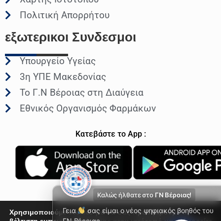
Πολιτική Απορρήτου
εξωτερικοι
Συνδεσμοι
Υπουργείο Υγείας
3η ΥΠΕ Μακεδονίας
Το Γ.Ν Βέροιας στη Διαύγεια
Εθνικός Οργανισμός Φαρμάκων
Κατεβάστε το App :
Καλώς ήλθατε στο
ΓΝ Βέροιας!
Γεια
σας είμαι ο νέος ψηφιακός βοηθός του
Χρησιμοποιούμε cookies για να σας προσφέρουμε τη
ΓΝ Βέροιας