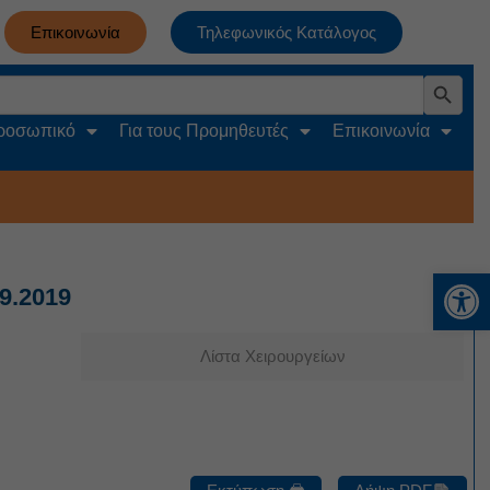
Επικοινωνία
Τηλεφωνικός Κατάλογος
Search Button
Προσωπικό
Για τους Προμηθευτές
Επικοινωνία
Αν
9.2019
Λίστα Χειρουργείων