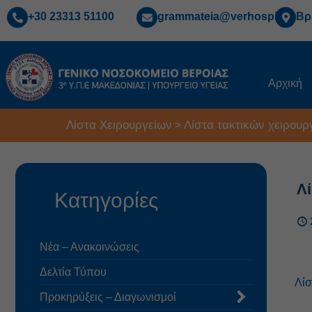
+30 23313 51100
grammateia@verhospi.gr
Βρ
Αρχική
Λίστα Χειρουργείων
Λίστα τακτικών χειρουρ
>
Λί
Κατηγορίες
Νέα – Ανακοινώσεις
Δελτία Τύπου
Λίσ
Προκηρύξεις – Διαγωνισμοί