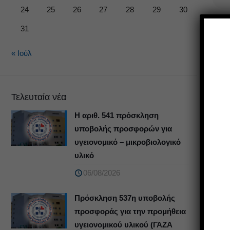
24
25
26
27
28
29
30
31
« Ιούλ
Τελευταία νέα
Η αριθ. 541 πρόσκληση
υποβολής προσφορών για
υγειονομικό – μικροβιολογικό
υλικό
06/08/2026
Πρόσκληση 537η υποβολής
προσφοράς για την προμήθεια
υγειονομικού υλικού (ΓΑΖΑ