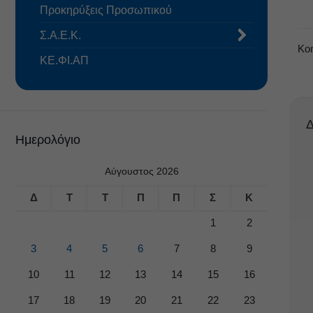
Προκηρύξεις Προσωπικού
Σ.Α.Ε.Κ.
Κο
ΚΕ.ΦΙ.ΑΠ
Δ
Ημερολόγιο
Αύγουστος 2026
Δ
Τ
Τ
Π
Π
Σ
Κ
1
2
3
4
5
6
7
8
9
10
11
12
13
14
15
16
17
18
19
20
21
22
23