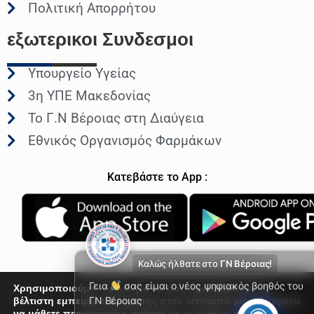
Πολιτική Απορρήτου
εξωτερικοι
Συνδεσμοι
Υπουργείο Υγείας
3η ΥΠΕ Μακεδονίας
Το Γ.Ν Βέροιας στη Διαύγεια
Εθνικός Οργανισμός Φαρμάκων
Κατεβάστε το App :
Καλώς ήλθατε στο
ΓΝ Βέροιας!
Γεια
σας είμαι ο νέος ψηφιακός βοηθός του
Χρησιμοποιούμε cookies για να σας προσφέρουμε τη
βέλτιστη εμπειρία πλοήγησης στον ιστότοπό μας. Μπορείτε
ΓΝ Βέροιας
να μάθετε περισσότερα σχετικά με τα cookies που