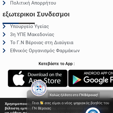
Πολιτική Απορρήτου
εξωτερικοι
Συνδεσμοι
Υπουργείο Υγείας
3η ΥΠΕ Μακεδονίας
Το Γ.Ν Βέροιας στη Διαύγεια
Εθνικός Οργανισμός Φαρμάκων
Κατεβάστε το App :
Καλώς ήλθατε στο
ΓΝ Βέροιας!
Γεια
σας είμαι ο νέος ψηφιακός βοηθός του
Χρησιμοποιούμε cookies για να σας προσφέρουμε τη
βέλτιστη εμπειρία πλοήγησης στον ιστότοπό μας. Μπορείτε
ΓΝ Βέροιας
να μάθετε περισσότερα σχετικά με τα cookies που