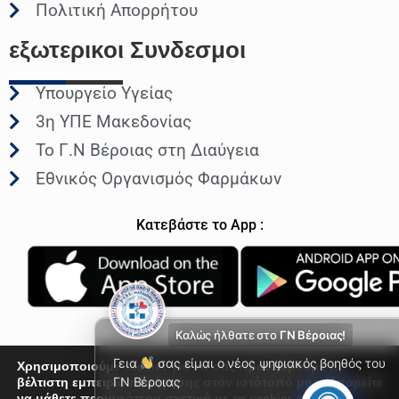
Πολιτική Απορρήτου
εξωτερικοι
Συνδεσμοι
Υπουργείο Υγείας
3η ΥΠΕ Μακεδονίας
Το Γ.Ν Βέροιας στη Διαύγεια
Εθνικός Οργανισμός Φαρμάκων
Κατεβάστε το App :
Καλώς ήλθατε στο
ΓΝ Βέροιας!
Γεια
σας είμαι ο νέος ψηφιακός βοηθός του
Χρησιμοποιούμε cookies για να σας προσφέρουμε τη
βέλτιστη εμπειρία πλοήγησης στον ιστότοπό μας. Μπορείτε
ΓΝ Βέροιας
να μάθετε περισσότερα σχετικά με τα cookies που