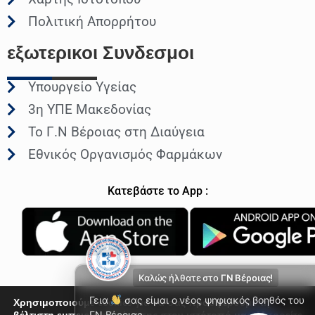
Πολιτική Απορρήτου
εξωτερικοι
Συνδεσμοι
Υπουργείο Υγείας
3η ΥΠΕ Μακεδονίας
Το Γ.Ν Βέροιας στη Διαύγεια
Εθνικός Οργανισμός Φαρμάκων
Κατεβάστε το App :
Καλώς ήλθατε στο
ΓΝ Βέροιας!
Γεια
σας είμαι ο νέος ψηφιακός βοηθός του
Χρησιμοποιούμε cookies για να σας προσφέρουμε τη
ΓΝ Βέροιας