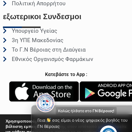
Πολιτική Απορρήτου
εξωτερικοι
Συνδεσμοι
Υπουργείο Υγείας
3η ΥΠΕ Μακεδονίας
Το Γ.Ν Βέροιας στη Διαύγεια
Εθνικός Οργανισμός Φαρμάκων
Κατεβάστε το App :
Καλώς ήλθατε στο
ΓΝ Βέροιας!
Γεια
σας είμαι ο νέος ψηφιακός βοηθός του
Χρησιμοποιούμε cookies για να σας προσφέρουμε τη
βέλτιστη εμπειρία πλοήγησης στον ιστότοπό μας. Μπορείτε
ΓΝ Βέροιας
να μάθετε περισσότερα σχετικά με τα cookies που