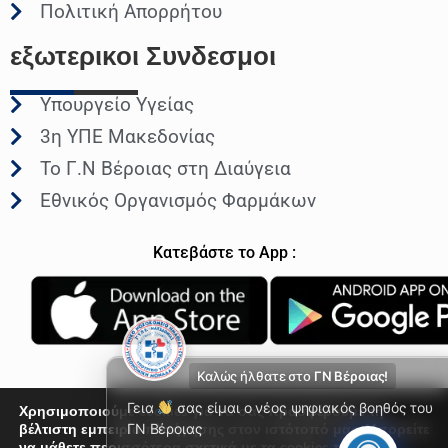
Πολιτική Απορρήτου
εξωτερικοι
Συνδεσμοι
Υπουργείο Υγείας
3η ΥΠΕ Μακεδονίας
Το Γ.Ν Βέροιας στη Διαύγεια
Εθνικός Οργανισμός Φαρμάκων
Κατεβάστε το App :
Καλώς ήλθατε στο
ΓΝ Βέροιας!
Γεια
σας είμαι ο νέος ψηφιακός βοηθός του
Χρησιμοποιούμε cookies για να σας προσφέρουμε τη
βέλτιστη εμπειρία πλοήγησης στον ιστότοπό μας. Μπορείτε
ΓΝ Βέροιας
να μάθετε περισσότερα σχετικά με τα cookies που