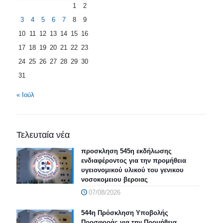
1
2
3
4
5
6
7
8
9
10
11
12
13
14
15
16
17
18
19
20
21
22
23
24
25
26
27
28
29
30
31
« Ιούλ
Τελευταία νέα
προσκληση 545η εκδήλωσης
ενδιαφέροντος για την προμήθεια
υγειονομικού υλικού του γενικου
νοσοκομειου βεροιας
07/08/2026
544η Πρόσκληση Υποβολής
Προσφοράς για την Προμήθεια