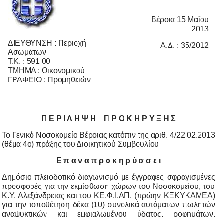
Βέροια 15 Μαΐου
2013
ΔΙΕΥΘΥΝΣΗ : Περιοχή
Α.Δ. : 35/2012
Ασωμάτων
Τ.Κ. : 591 00
ΤΜΗΜΑ : Οικονομικού
ΓΡΑΦΕΙΟ : Προμηθειών
Π Ε Ρ Ι Λ Η Ψ Η Π Ρ Ο Κ Η Ρ Υ Ξ Η Σ
Το Γενικό Νοσοκομείο Βέροιας κατόπιν της αριθ. 4/22.02.2013
(θέμα 4ο) πράξης του Διοικητικού Συμβουλίου
Ε π α ν α π ρ ο κ η ρ ύ σ σ ε ι
Δημόσιο πλειοδοτικό διαγωνισμό με έγγραφες σφραγισμένες
προσφορές για την εκμίσθωση χώρων του Νοσοκομείου, του
Κ.Υ. Αλεξάνδρειας και του ΚΕ.Φ.Ι.ΑΠ. (πρώην ΚΕΚΥΚΑΜΕΑ)
για την τοποθέτηση δέκα (10) συνολικά αυτόματων πωλητών
αναψυκτικών και εμφιαλωμένου ύδατος, ροφημάτων,