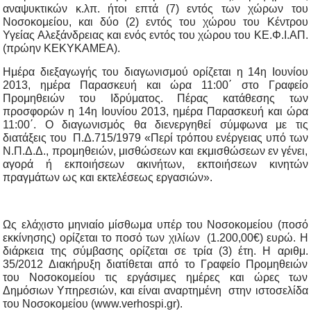
αναψυκτικών κ.λπ. ήτοι επτά (7) εντός των χώρων του
Νοσοκομείου, και δύο (2) εντός του χώρου του Κέντρου
Υγείας Αλεξάνδρειας και ενός εντός του χώρου του ΚΕ.Φ.Ι.ΑΠ.
(πρώην ΚΕΚΥΚΑΜΕΑ).
Ημέρα διεξαγωγής του διαγωνισμού ορίζεται η 14η Ιουνίου
2013, ημέρα Παρασκευή και ώρα 11:00΄ στο Γραφείο
Προμηθειών του Ιδρύματος. Πέρας κατάθεσης των
προσφορών η 14η Ιουνίου 2013, ημέρα Παρασκευή και ώρα
11:00΄. Ο διαγωνισμός θα διενεργηθεί σύμφωνα με τις
διατάξεις του Π.Δ.715/1979 «Περί τρόπου ενέργειας υπό των
Ν.Π.Δ.Δ., προμηθειών, μισθώσεων και εκμισθώσεων εν γένει,
αγορά ή εκποιήσεων ακινήτων, εκποιήσεων κινητών
πραγμάτων ως και εκτελέσεως εργασιών».
Ως ελάχιστο μηνιαίο μίσθωμα υπέρ του Νοσοκομείου (ποσό
εκκίνησης) ορίζεται το ποσό των χιλίων (1.200,00€) ευρώ. Η
διάρκεια της σύμβασης ορίζεται σε τρία (3) έτη. Η αριθμ.
35/2012 Διακήρυξη διατίθεται από το Γραφείο Προμηθειών
του Νοσοκομείου τις εργάσιμες ημέρες και ώρες των
Δημόσιων Υπηρεσιών, και είναι αναρτημένη στην ιστοσελίδα
του Νοσοκομείου (www.verhospi.gr).