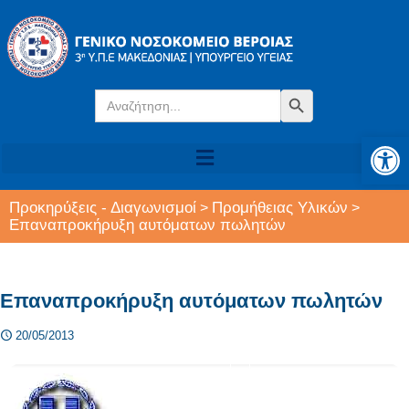
Search
Search Button
for:
Αν
Προκηρύξεις - Διαγωνισμοί
Προμήθειας Υλικών
>
>
Επαναπροκήρυξη αυτόματων πωλητών
Επαναπροκήρυξη αυτόματων πωλητών
20/05/2013