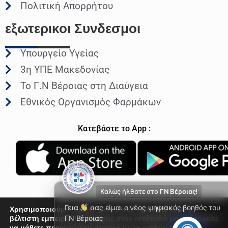
Πολιτική Απορρήτου
εξωτερικοι
Συνδεσμοι
Υπουργείο Υγείας
3η ΥΠΕ Μακεδονίας
Το Γ.Ν Βέροιας στη Διαύγεια
Εθνικός Οργανισμός Φαρμάκων
Κατεβάστε το App :
Καλώς ήλθατε στο
ΓΝ Βέροιας!
Γεια
σας είμαι ο νέος ψηφιακός βοηθός του
Χρησιμοποιούμε cookies για να σας προσφέρουμε τη
βέλτιστη εμπειρία πλοήγησης στον ιστότοπό μας. Μπορείτε
ΓΝ Βέροιας
να μάθετε περισσότερα σχετικά με τα cookies που