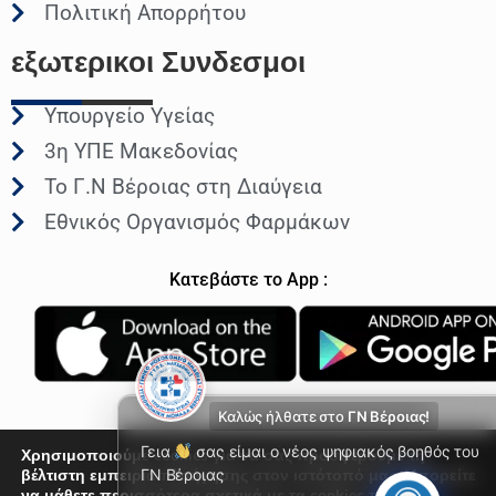
Πολιτική Απορρήτου
εξωτερικοι
Συνδεσμοι
Υπουργείο Υγείας
3η ΥΠΕ Μακεδονίας
Το Γ.Ν Βέροιας στη Διαύγεια
Εθνικός Οργανισμός Φαρμάκων
Κατεβάστε το App :
Καλώς ήλθατε στο
ΓΝ Βέροιας!
Γεια
σας είμαι ο νέος ψηφιακός βοηθός του
Χρησιμοποιούμε cookies για να σας προσφέρουμε τη
βέλτιστη εμπειρία πλοήγησης στον ιστότοπό μας. Μπορείτε
ΓΝ Βέροιας
να μάθετε περισσότερα σχετικά με τα cookies που