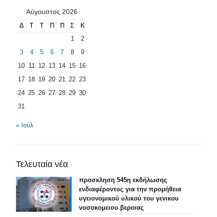
Αύγουστος 2026
Δ
Τ
Τ
Π
Π
Σ
Κ
1
2
3
4
5
6
7
8
9
10
11
12
13
14
15
16
17
18
19
20
21
22
23
24
25
26
27
28
29
30
31
« Ιούλ
Τελευταία νέα
προσκληση 545η εκδήλωσης
ενδιαφέροντος για την προμήθεια
υγειονομικού υλικού του γενικου
νοσοκομειου βεροιας