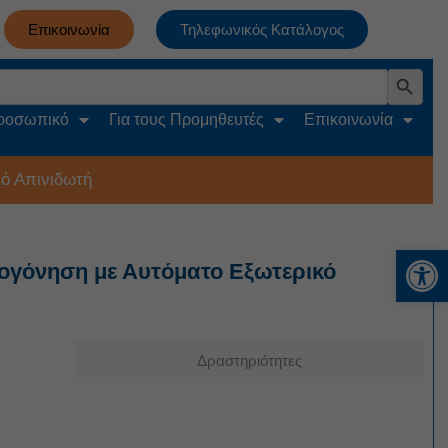
Επικοινωνία
Τηλεφωνικός Κατάλογος
Search Button
Προσωπικό
Για τους Προμηθευτές
Επικοινωνία
ό Απινιδωτή
Αν
ωογόνηση με Αυτόματο Εξωτερικό
Δραστηριότητες