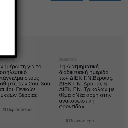
0/06/2023
20/06/2023
νημέρωση για το
1η Διατμηματική
οσηλευτικό
διαδικτυακή ημερίδα
πάγγελμα στους
των ΔΙΕΚ Γ.Ν.Βέροιας,
αθητές των 2ου, 3ου
ΔΙΕΚ Γ.Ν. Δράμας &
αι 4ου Γενικών
ΔΙΕΚ Γ.Ν. Τρικάλων με
υκείων Βέροιας
θέμα «Νέα αρχή στην
ανακουφιστική
φροντίδα»
Περισσότερα
Περισσότερα