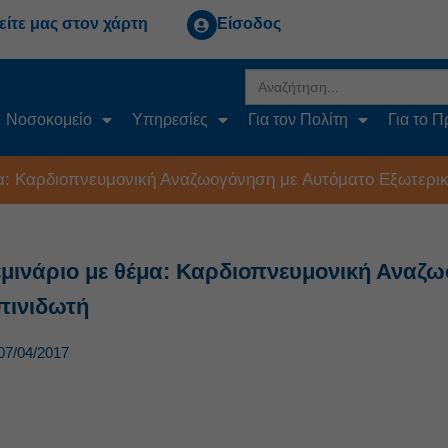
είτε μας στον χάρτη
Είσοδος
Search
for:
Νοσοκομείο
Υπηρεσίες
Για τον Πολίτη
Για το 
α: Καρδιοπνευμονική Αναζωογόνηση με Αυτόματο Εξωτερικ
εμινάριο με θέμα: Καρδιοπνευμονική Αναζ
πινιδωτή
07/04/2017