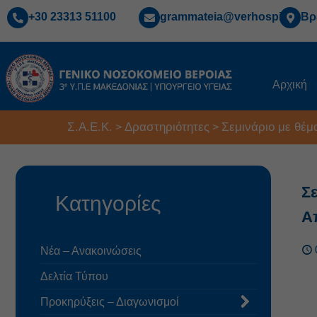
+30 23313 51100
grammateia@verhospi.gr
Βρ
Αρχική
Σ.Α.Ε.Κ.
Δραστηριότητες
Σεμινάριο με θέμ
>
>
Σ
Κατηγορίες
Α
Νέα – Ανακοινώσεις
Δελτία Τύπου
Προκηρύξεις – Διαγωνισμοί