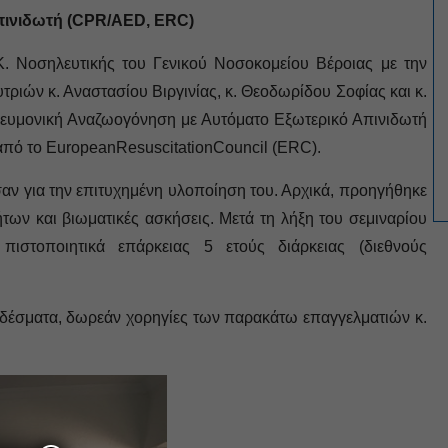
ινιδωτή (
CPR
/
AED
,
ERC
)
. Νοσηλευτικής του Γενικού Νοσοκομείου Βέροιας με την
υτριών κ. Αναστασίου Βιργινίας, κ. Θεοδωρίδου Σοφίας και κ.
νευμονική Αναζωογόνηση με Αυτόματο Εξωτερικό Απινιδωτή
 από το
European
Resuscitation
Council
(
ERC
).
σαν για την επιτυχημένη υλοποίηση του. Αρχικά, προηγήθηκε
ήτων και βιωματικές ασκήσεις. Μετά τη λήξη του σεμιναρίου
 πιστοποιητικά επάρκειας 5 ετούς διάρκειας (διεθνούς
 εδέσματα, δωρεάν χορηγίες των παρακάτω επαγγελματιών κ.