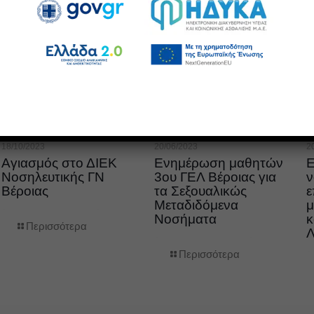
ινοποίηση
είτε Επίσης
18/10/2023
20/06/2023
2
Αγιασμός στο ΔΙΕΚ
Ενημέρωση μαθητών
Ε
Νοσηλευτικής ΓΝ
3ου ΓΕΛ Βέροιας για
ν
Βέροιας
τα Σεξουαλικώς
ε
Μεταδιδόμενα
μ
Νοσήματα
κ
Περισσότερα
Λ
Περισσότερα