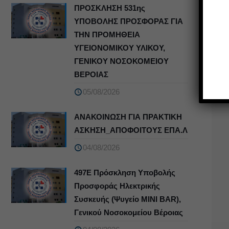
ΠΡΟΣΚΛΗΣΗ 531ης
ΥΠΟΒΟΛΗΣ ΠΡΟΣΦΟΡΑΣ ΓΙΑ
Κο
ΤΗΝ ΠΡΟΜΗΘΕΙΑ
ΥΓΕΙΟΝΟΜΙΚΟΥ ΥΛΙΚΟΥ,
ΓΕΝΙΚΟΥ ΝΟΣΟΚΟΜΕΙΟΥ
ΒΕΡΟΙΑΣ
Δ
05/08/2026
ΑΝΑΚΟΙΝΩΣΗ ΓΙΑ ΠΡΑΚΤΙΚΗ
ΑΣΚΗΣΗ_ΑΠΟΦΟΙΤΟΥΣ ΕΠΑ.Λ
04/08/2026
497Ε Πρόσκληση Υποβολής
Προσφοράς Ηλεκτρικής
Συσκευής (Ψυγείο MINI BAR),
Γενικού Νοσοκομείου Βέροιας