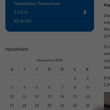
Προκηρύξεις Προσωπικού
Κα
Σ.Α.Ε.Κ.
Στα
ΚΕ.ΦΙ.ΑΠ
επι
Μπο
(
C
Οι 
Ημερολόγιο
εισ
Αύγουστος 2026
χο
ανα
Δ
Τ
Τ
Π
Π
Σ
Κ
Επί
1
2
Σ.Κ
3
4
5
6
7
8
9
10
11
12
13
14
15
16
17
18
19
20
21
22
23