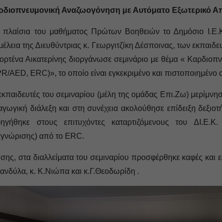
ρδιοπνευμονική Αναζωογόνηση με Αυτόματο Εξωτερικό Απ
 πλαίσια του μαθήματος Πρώτων Βοηθειών το Δημόσιο Ι.Ε.Κ
μέλεια της Διευθύντριας κ. Γεωργιτζίκη Δέσποινας, των εκπαιδε
ρτένα Αικατερίνης διοργάνωσε σεμινάριο με θέμα « Καρδιοπ
PR
/
AED
,
ERC
)», το οποίο είναι εγκεκριμένο και πιστοποιημένο
εκπαιδευτές του σεμιναρίου (μέλη της ομάδας Επι.Ζω) μερίμνη
αγωγική διάλεξη και στη συνέχεια ακολούθησε επίδειξη δεξιοτ
ρηγήθηκε στους επιτυχόντες καταρτιζόμενους του ΔΙ.Ε.Κ.
γνώρισης) από το
ERC
.
σης, στα διαλλείματα του σεμιναρίου προσφέρθηκε καφές και
ανδύλα, κ. Κ.Νιώπα και κ.Γ.Θεοδωρίδη .