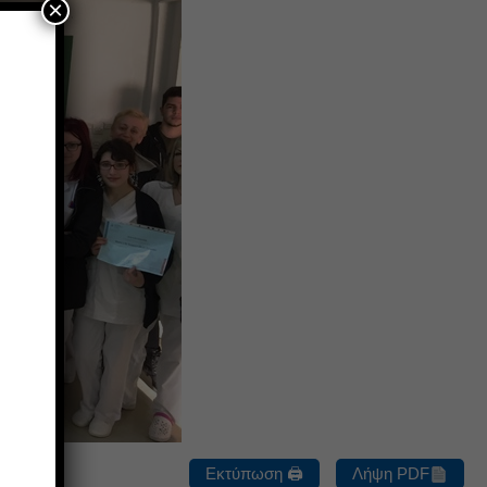
×
Εκτύπωση 🖨
Λήψη PDF