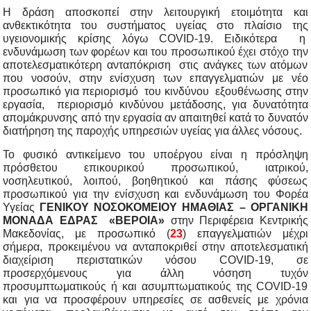
Η δράση αποσκοπεί στην λειτουργική ετοιμότητα και
ανθεκτικότητα του συστήματος υγείας στο πλαίσιο της
υγειονομικής κρίσης λόγω COVID-19. Ειδικότερα η
ενδυνάμωση των φορέων και του προσωπικού έχει στόχο την
αποτελεσματικότερη ανταπόκριση στις ανάγκες των ατόμων
που νοσούν, στην ενίσχυση των επαγγελματιών με νέο
προσωπικό για περιορισμό του κινδύνου εξουθένωσης στην
εργασία, περιορισμό κινδύνου μετάδοσης, για δυνατότητα
απομάκρυνσης από την εργασία αν απαιτηθεί κατά το δυνατόν
διατήρηση της παροχής υπηρεσιών υγείας για άλλες νόσους.
Το φυσικό αντικείμενο του υποέργου είναι η πρόσληψη
πρόσθετου επικουρικού προσωπικού, ιατρικού,
νοσηλευτικού, λοιπού, βοηθητικού και πάσης φύσεως
προσωπικού για την ενίσχυση και ενδυνάμωση του Φορέα
Υγείας
ΓΕΝΙΚΟΥ ΝΟΣΟΚΟΜΕΙΟΥ ΗΜΑΘΙΑΣ – ΟΡΓΑΝΙΚΗ
ΜΟΝΑΔΑ ΕΔΡΑΣ «ΒΕΡΟΙΑ»
στην Περιφέρεια Κεντρικής
Μακεδονίας, με προσωπικό (
23
) επαγγελματιών μέχρι
σήμερα, προκειμένου να ανταποκριθεί στην αποτελεσματική
διαχείριση περιστατικών νόσου COVID-19, σε
προσερχόμενους για άλλη νόσηση τυχόν
προσυμπτωματικούς ή και ασυμπτωματικούς της COVID-19
και για να προσφέρουν υπηρεσίες σε ασθενείς με χρόνια