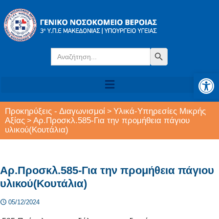
Search
Search Button
for:
Αν
Προκηρύξεις - Διαγωνισμοί
Υλικά-Υπηρεσίες Μικρής
>
Αξίας
Αρ.Προσκλ.585-Για την προμήθεια πάγιου
>
υλικού(Κουτάλια)
Αρ.Προσκλ.585-Για την προμήθεια πάγιου
υλικού(Κουτάλια)
05/12/2024