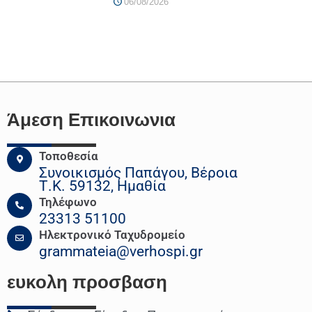
06/08/2026
Άμεση Επικοινωνια
Τοποθεσία
Συνοικισμός Παπάγου, Βέροια
Τ.Κ. 59132, Ημαθία
Τηλέφωνο
23313 51100
Ηλεκτρονικό Ταχυδρομείο
grammateia@verhospi.gr
ευκολη
προσβαση