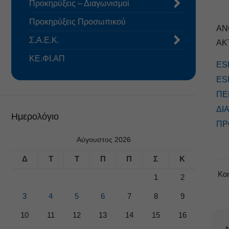
Προκηρύξεις – Διαγωνισμοί
Προκηρύξεις Προσωπικού
ΑΝ
Σ.Α.Ε.Κ.
ΑΚ
ΚΕ.ΦΙ.ΑΠ
ES
ES
ΠΕ
ΔΙ
Ημερολόγιο
ΠΡ
Αύγουστος 2026
Δ
Τ
Τ
Π
Π
Σ
Κ
Κο
1
2
3
4
5
6
7
8
9
10
11
12
13
14
15
16