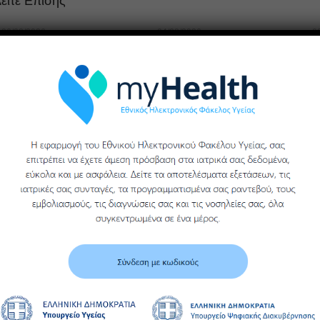
είτε Επίσης
06/08/2026
04/08/2026
0
Η αριθ. 541
497Ε Πρόσκληση
5
πρόσκληση υποβολής
Υποβολής
προσφορών για
Προσφοράς
Π
υγειονομικό –
Ηλεκτρικής Συσκευής
Π
μικροβιολογικό υλικό
(Ψυγείο MINI BAR),
Ε
Γενικού Νοσοκομείου
Α
Βέροιας
τ
Περισσότερα
Γ
Β
Περισσότερα