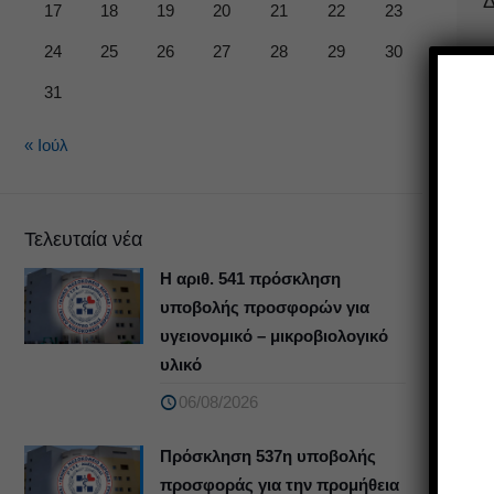
Δ
17
18
19
20
21
22
23
24
25
26
27
28
29
30
31
« Ιούλ
Τελευταία νέα
Η αριθ. 541 πρόσκληση
υποβολής προσφορών για
υγειονομικό – μικροβιολογικό
υλικό
06/08/2026
Πρόσκληση 537η υποβολής
προσφοράς για την προμήθεια