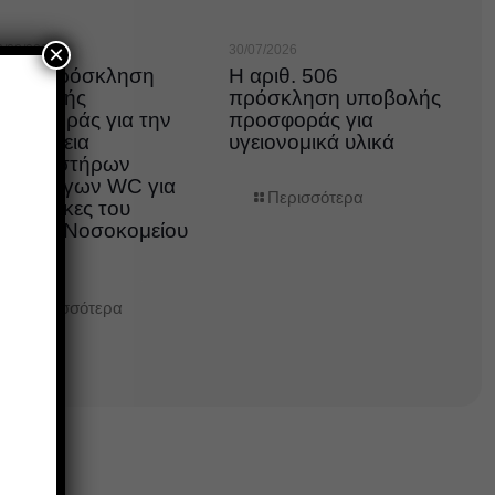
×
3/08/2026
30/07/2026
18η Πρόσκληση
Η αριθ. 506
Υποβολής
πρόσκληση υποβολής
ροσφοράς για την
προσφοράς για
ρομήθεια
υγειονομικά υλικά
ξαερηστήρων
εραγωγων WC για
Περισσότερα
ις ανάγκες του
ενικού Νοσοκομείου
έροιας
Περισσότερα