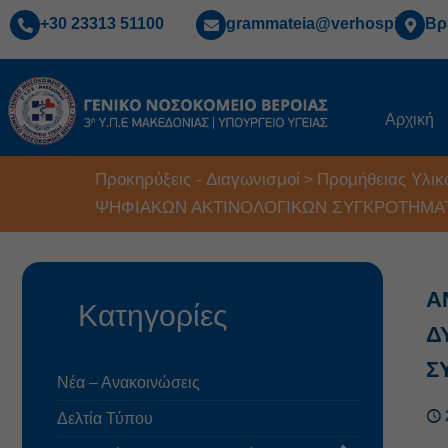
+30 23313 51100
grammateia@verhospi.gr
Βρ
Αρχική
Προκηρύξεις - Διαγωνισμοί
Προμήθειας Υλικ
>
ΨΗΦΙΑΚΩΝ ΑΚΤΙΝΟΛΟΓΙΚΩΝ ΣΥΓΚΡΟΤΗΜΑ
Α
Κατηγορίες
Δ
Σ
Νέα – Ανακοινώσεις
Δελτία Τύπου