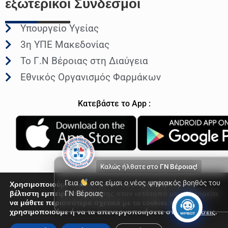
εξωτερικοι
Συνδεσμοι
Υπουργείο Υγείας
3η ΥΠΕ Μακεδονίας
Το Γ.Ν Βέροιας στη Διαύγεια
Εθνικός Οργανισμός Φαρμάκων
Κατεβάστε το App :
Καλώς ήλθατε στο
ΓΝ Βέροιας!
Γεια
σας είμαι ο νέος ψηφιακός βοηθός του
Χρησιμοποιούμε cookies για να σας προσφέρουμε τη
βέλτιστη εμπειρία πλοήγησης στον ιστότοπό μας. Μπορείτε
ΓΝ Βέροιας
να μάθετε περισσότερα σχετικά με τα cookies που
© Γενικό Νοσοκομείο Βέροιας 2026
χρησιμοποιούμε ή να τα απενεργοποιήσετε στις
Ρυθμίσεις
.