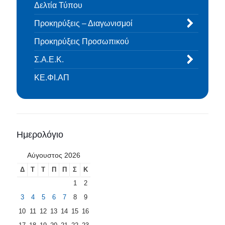
Δελτία Τύπου
Προκηρύξεις – Διαγωνισμοί
Προκηρύξεις Προσωπικού
Σ.Α.Ε.Κ.
ΚΕ.ΦΙ.ΑΠ
Ημερολόγιο
Αύγουστος 2026
Δ
Τ
Τ
Π
Π
Σ
Κ
1
2
3
4
5
6
7
8
9
10
11
12
13
14
15
16