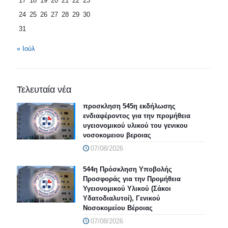
17
18
19
20
21
22
23
24
25
26
27
28
29
30
31
« Ιούλ
Τελευταία νέα
προσκληση 545η εκδήλωσης
ενδιαφέροντος για την προμήθεια
υγειονομικού υλικού του γενικου
νοσοκομειου βεροιας
07/08/2026
544η Πρόσκληση Υποβολής
Προσφοράς για την Προμήθεια
Υγειονομικού Υλικού (Σάκοι
Υδατοδιαλυτοί), Γενικού
Νοσοκομείου Βέροιας
07/08/2026