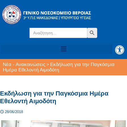
Search
Search Button
for:
Αν
Νέα - Ανακοινώσεις
Εκδήλωση για την Παγκόσμια
>
Ημέρα Εθελοντή Αιμοδότη
Εκδήλωση για την Παγκόσμια Ημέρα
Εθελοντή Αιμοδότη
28/06/2018