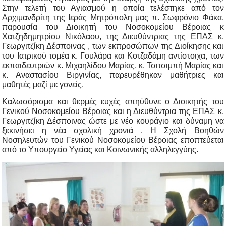
Στην τελετή του Αγιασμού η οποία τελέστηκε από τον
Αρχιμανδρίτη της Ιεράς Μητρόπολη μας π. Σωφρόνιο Φάκα.
παρουσία του Διοικητή του Νοσοκομείου Βέροιας κ
Χατζηδημητρίου Νικόλαου, της Διευθύντριας της ΕΠΑΣ κ.
Γεωργιτζίκη Δέσποινας , των εκπροσώπων της Διοίκησης και
του Ιατρικού τομέα κ. Γουλάρα και Κοτζαδάμη αντίστοιχα, των
εκπαιδευτριών κ. Μιχαηλίδου Μαρίας, κ. Τσιτσιμπή Μαρίας και
κ. Αναστασίου Βιργινίας, παρευρέθηκαν μαθήτριες και
μαθητές μαζί με γονείς.
Καλωσόρισμα και θερμές ευχές απηύθυνε ο Διοικητής του
Γενικού Νοσοκομείου Βέροιας και η Διευθύντρια της ΕΠΑΣ κ.
Γεωργιτζίκη Δέσποινας ώστε με νέο κουράγιο και δύναμη να
ξεκινήσει η νέα σχολική χρονιά . Η Σχολή Βοηθών
Νοσηλευτών του Γενικού Νοσοκομείου Βέροιας εποπτεύεται
από το Υπουργείο Υγείας και Κοινωνικής αλληλεγγύης.