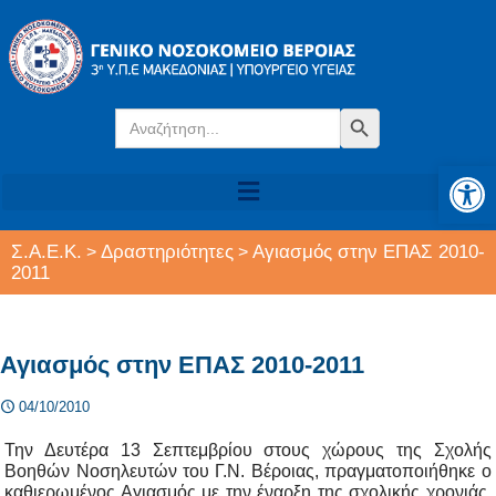
Search
Search Button
for:
Αν
Σ.Α.Ε.Κ.
Δραστηριότητες
Αγιασμός στην ΕΠΑΣ 2010-
>
>
2011
Αγιασμός στην ΕΠΑΣ 2010-2011
04/10/2010
Την Δευτέρα 13 Σεπτεμβρίου στους χώρους της Σχολής
Βοηθών Νοσηλευτών του Γ.Ν. Βέροιας, πραγματοποιήθηκε ο
καθιερωμένος Αγιασμός με την έναρξη της σχολικής χρονιάς.