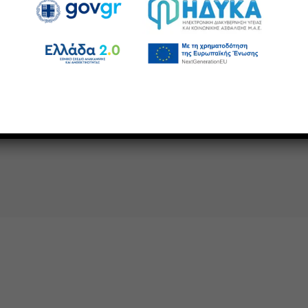
18/10/2023
20/06/2023
2
Αγιασμός στο ΔΙΕΚ
Ενημέρωση μαθητών
Ε
Νοσηλευτικής ΓΝ
3ου ΓΕΛ Βέροιας για
ν
Βέροιας
τα Σεξουαλικώς
ε
Μεταδιδόμενα
μ
Νοσήματα
κ
Περισσότερα
Λ
Περισσότερα