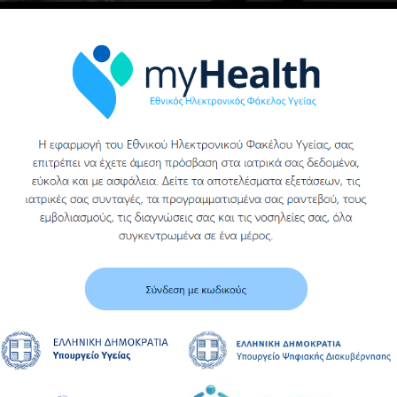
Δευτέρα 3 Οκτωβρίου 2016 στους χώρους του Δημόσιου Ινσ
ηλευτικής του Γενικού Νοσοκομείου Ημαθίας (Μονάδα Βέρο
ρξη της σχολικής χρονιάς.
ελετή του Αγιασμού πραγματοποιήθηκε παρουσία του νέου 
ρογιώργου, της Διευθύντριας του Δ.Ι.Ε.Κ. κ. Δέσποινας Γε
ητριών.
ινοποίηση
είτε Επίσης