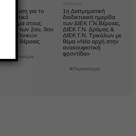
0/06/2023
20/06/2023
νημέρωση για το
1η Διατμηματική
οσηλευτικό
διαδικτυακή ημερίδα
πάγγελμα στους
των ΔΙΕΚ Γ.Ν.Βέροιας,
αθητές των 2ου, 3ου
ΔΙΕΚ Γ.Ν. Δράμας &
αι 4ου Γενικών
ΔΙΕΚ Γ.Ν. Τρικάλων με
υκείων Βέροιας
θέμα «Νέα αρχή στην
ανακουφιστική
φροντίδα»
Περισσότερα
Περισσότερα