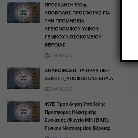
ΠΡΟΣΚΛΗΣΗ 531ης
ΥΠΟΒΟΛΗΣ ΠΡΟΣΦΟΡΑΣ ΓΙΑ
ΤΗΝ ΠΡΟΜΗΘΕΙΑ
ΥΓΕΙΟΝΟΜΙΚΟΥ ΥΛΙΚΟΥ,
ΓΕΝΙΚΟΥ ΝΟΣΟΚΟΜΕΙΟΥ
ΒΕΡΟΙΑΣ
05/08/2026
ΑΝΑΚΟΙΝΩΣΗ ΓΙΑ ΠΡΑΚΤΙΚΗ
ΑΣΚΗΣΗ_ΑΠΟΦΟΙΤΟΥΣ ΕΠΑ.Λ
04/08/2026
497Ε Πρόσκληση Υποβολής
Προσφοράς Ηλεκτρικής
Συσκευής (Ψυγείο MINI BAR),
Γενικού Νοσοκομείου Βέροιας