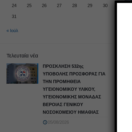
24
25
26
27
28
29
30
31
Τη 
Νοσ
« Ιούλ
ένα
Η τ
Μαυ
Τελευταία νέα
μαθ
ΠΡΟΣΚΛΗΣΗ 532ης
ΥΠΟΒΟΛΗΣ ΠΡΟΣΦΟΡΑΣ ΓΙΑ
ΤΗΝ ΠΡΟΜΗΘΕΙΑ
ΥΓΕΙΟΝΟΜΙΚΟΥ ΥΛΙΚΟΥ,
Κο
ΥΓΕΙΟΝΟΜΙΚΗΣ ΜΟΝΑΔΑΣ
ΒΕΡΟΙΑΣ ΓΕΝΙΚΟΥ
ΝΟΣΟΚΟΜΕΙΟΥ ΗΜΑΘΙΑΣ
05/08/2026
Δ