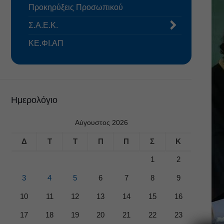
Προκηρύξεις Προσωπικού
Σ.Α.Ε.Κ.
ΚΕ.ΦΙ.ΑΠ
Ημερολόγιο
Αύγουστος 2026
Δ
Τ
Τ
Π
Π
Σ
Κ
1
2
3
4
5
6
7
8
9
10
11
12
13
14
15
16
17
18
19
20
21
22
23