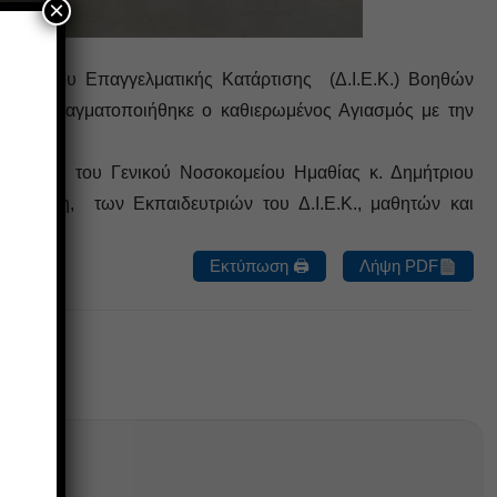
×
τιτούτου Επαγγελματικής Κατάρτισης (Δ.Ι.Ε.Κ.) Βοηθών
ιας), πραγματοποιήθηκε ο καθιερωμένος Αγιασμός με την
Διοικητή του Γενικού Νοσοκομείου Ημαθίας κ. Δημήτριου
ωργιτζίκη, των Εκπαιδευτριών του Δ.Ι.Ε.Κ., μαθητών και
Εκτύπωση 🖨
Λήψη PDF