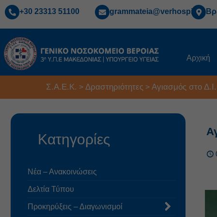
+30 23313 51100
grammateia@verhospi.gr
Βρ
Αρχική
Σ.Α.Ε.Κ.
Δραστηριότητες
Αγιασμός στο Δ.Ι.
>
>
Αγ
Κατηγορίες
Νέα – Ανακοινώσεις
Δελτία Τύπου
Προκηρύξεις – Διαγωνισμοί