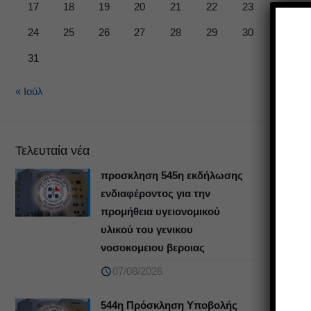
17
18
19
20
21
22
23
24
25
26
27
28
29
30
31
« Ιούλ
Τελευταία νέα
προσκληση 545η εκδήλωσης
ενδιαφέροντος για την
προμήθεια υγειονομικού
υλικού του γενικου
νοσοκομειου βεροιας
07/08/2026
544η Πρόσκληση Υποβολής