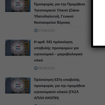
Προσφοράς για την Προμήθεια
Υγειονομικού Υλικού (Σάκοι
Υδατοδιαλυτοί), Γενικού
Νοσοκομείου Βέροιας
07/08/2026
Η αριθ. 541 πρόσκληση
υποβολής προσφορών για
υγειονομικό – μικροβιολογικό
υλικό
06/08/2026
Πρόσκληση 537η υποβολής
προσφοράς για την προμήθεια
υγειονομικού υλικού (ΓΑΖΑ
ΑΠΛΗ ΑΚΟΠΗ)