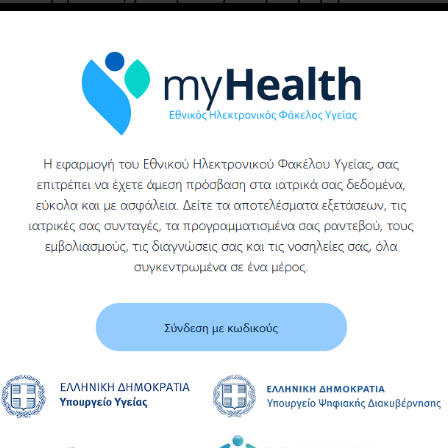
προμήθεια
υγειονομικού υλικού
υγειονομικού υλικού
(ΓΑΖΑ ΑΠΛΗ ΑΚΟΠΗ)
του γενικου
νοσοκομειου βεροιας
Υ
Περισσότερα
Περισσότερα