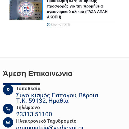
Πρόσκληση 537η υποβολής
προσφοράς για την προμήθεια
υγειονομικού υλικού (ΓΑΖΑ ΑΠΛΗ
ΑΚΟΠΗ)
06/08/2026
Άμεση Επικοινωνια
Τοποθεσία
Συνοικισμός Παπάγου, Βέροια
Τ.Κ. 59132, Ημαθία
Τηλέφωνο
23313 51100
Ηλεκτρονικό Ταχυδρομείο
grammateia@verhospi.gr